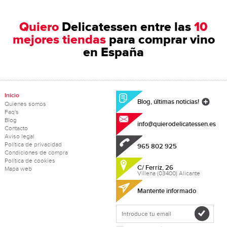
Quiero
Delicatessen entre las
10
mejores tiendas
para comprar vino
en España
Inicio
Blog, últimas noticias!
Quienes somos
Faq's
Blog
info@quierodelicatessen.es
Contacto
Aviso legal
Política de privacidad
965 802 925
Condiciones de compra
Política de cookies
C/ Ferriz, 26
Mapa web
Villena (03400) Alicante
Mantente informado