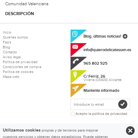
Comunidad Valenciana
DESCRIPCIÓN
Inicio
Blog, últimas noticias!
Quienes somos
Faq's
Blog
info@quierodelicatessen.es
Contacto
Aviso legal
Política de privacidad
965 802 925
Condiciones de compra
Política de cookies
C/ Ferriz, 26
Mapa web
Villena (03400) Alicante
Mantente informado
Acepto la política de privacidad
Utilizamos cookies
propias y de terceros para mejorar
nuestros servicios y obtener datos estadísticos. Puede obtener