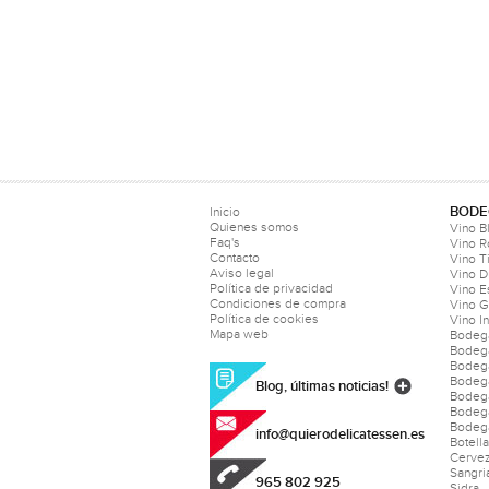
BODE
Inicio
Quienes somos
Vino B
Faq's
Vino 
Contacto
Vino T
Aviso legal
Vino D
Política de privacidad
Vino 
Condiciones de compra
Vino 
Política de cookies
Vino I
Mapa web
Bodeg
Bodeg
Bodeg
Bodeg
Blog, últimas noticias!
Bodega
Bodeg
Bodega
info@quierodelicatessen.es
Botell
Cerve
Sangri
965 802 925
Sidra