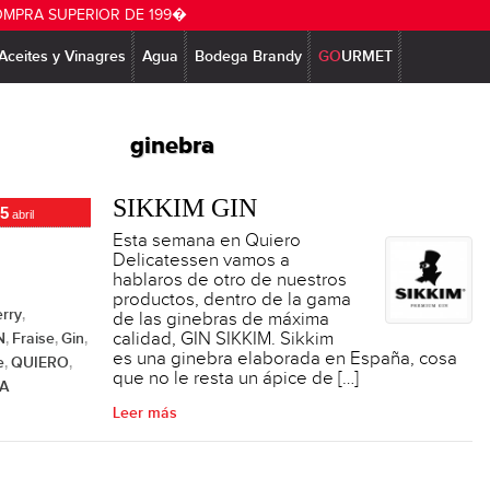
OMPRA SUPERIOR DE 199�
Aceites y Vinagres
Agua
Bodega Brandy
GO
URMET
ginebra
SIKKIM GIN
5
abril
Esta semana en Quiero
Delicatessen vamos a
hablaros de otro de nuestros
productos, dentro de la gama
erry
,
de las ginebras de máxima
calidad, GIN SIKKIM. Sikkim
N
Fraise
Gin
,
,
,
es una ginebra elaborada en España, cosa
e
QUIERO
,
,
que no le resta un ápice de […]
NA
Leer más