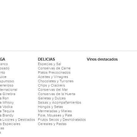
GA
DELICIAS
Vinos destacados
lanco
Especias y Sal
Rosado
Conservas de Carne
into
Platos Precocinados
ulce
Aceites y Vinagres
Espumoso
Chocolates y Turrones
Generoso
Chips y Crackers
nternacional
Conservas del Mar
a Ginebra
Conservas de la Huerta
a Ron
Galletas y Dulces
a Whisky
Salsas y Acompañamientos
a Vodka
Hongos y Setas
 Tequila
Mermeladas y Mieles
a Brandy
Foie, Mousses y Paté
 Licores y Destilados
Frutos Secos y Deshidratados
as Especiales
Cereales y Pastas
zas
a