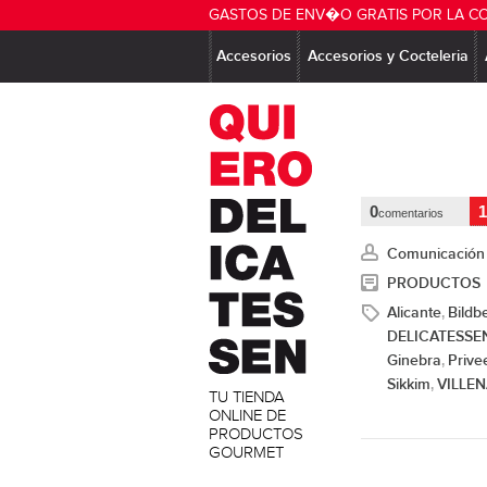
GASTOS DE ENV�O GRATIS POR LA C
Accesorios
Accesorios y Cocteleria
0
1
comentarios
Comunicación
PRODUCTOS
Alicante
Bildb
,
DELICATESSE
Ginebra
Prive
,
Sikkim
VILLE
,
TU TIENDA
ONLINE DE
PRODUCTOS
GOURMET