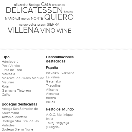
Cata
alicante
Bodega
cristianos
DELICATESSEN
fiestas
QUIERO
NORTE
MARIDAJE
moros
SIERRA
quiero delicatessen
VILLENA
VINO
WINE
Tipo
Denominaciones
destacadas
Hárslevelü
Petit-Verdot.
España
Tinta de Toro
Bizkaiko Txakolina
Malvasía
La Palma
Moscatel de Grano Menudo
Getariako
Meunier
Txacolina
Rojal
Alicante
Garnacha Tintorera
Almansa
Caiño
Bierzo
Bullas
Bodegas destacadas
Adega San Salvador de
Resto del Mundo
Soutomaior
A.O.C. Martinique
Antonio Montero
Italia
Bodega Ntra. Sra. de las
Tokaj-Hegyalja
Virtudes
(Hungría)
Bodega Sierra Norte