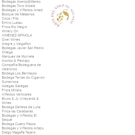
Bodegas Asenjo&Manso
Bodegas Toro Albalá
Bodegas y Viñedos Artadi
Bosque de Matasnos
Coca i Fitó
Emilio Lustau
Finca Rio Negro
Winery On
XIMÉNEZ-SPÍNOLA
Oxer Wines
Alegre y Valgañon
Bodegas Javier San Pedro
Ortega
Marques de Murrieta
Alonso & Pedrajo
Compañia Bodeguera de
Valenciso
Bodega Los Bermejos
Bodega Terras do Cigarron
Sumarroca
Adegas Galegas
Finca Millara
Viñedos Verticales
Bruno & JL Vineyards &
Wines
Bodega Dehesa de Luna
Finca las Caraballas
Bodegas y Viñedos El
Sequé
Bodega Cuatro Pasos
Bodegas y Viñedos Artazu
Diego Magaña Tejero