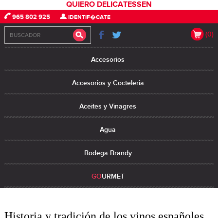
QUIERO DELICATESSEN
965 802 925
IDENTIF�CATE
(0)
Accesorios
Accesorios y Cocteleria
Aceites y Vinagres
Agua
Bodega Brandy
GO
URMET
Historia y tradición de los vinos españoles