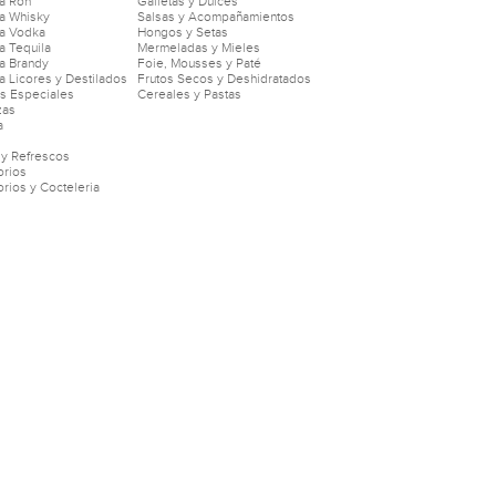
a Ron
Galletas y Dulces
a Whisky
Salsas y Acompañamientos
a Vodka
Hongos y Setas
 Tequila
Mermeladas y Mieles
a Brandy
Foie, Mousses y Paté
 Licores y Destilados
Frutos Secos y Deshidratados
as Especiales
Cereales y Pastas
zas
a
 y Refrescos
rios
rios y Cocteleria