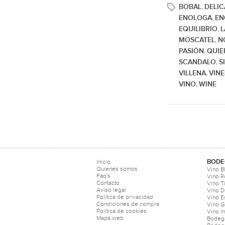
BOBAL
DELIC
,
ENOLOGA
EN
,
EQUILIBRIO
L
,
MOSCATEL
N
,
PASIÓN
QUIE
,
SCANDALO
S
,
VILLENA
VIN
,
VINO
WINE
,
BODE
Inicio
Quienes somos
Vino B
Faq's
Vino 
Contacto
Vino T
Aviso legal
Vino D
Política de privacidad
Vino 
Condiciones de compra
Vino 
Política de cookies
Vino I
Mapa web
Bodeg