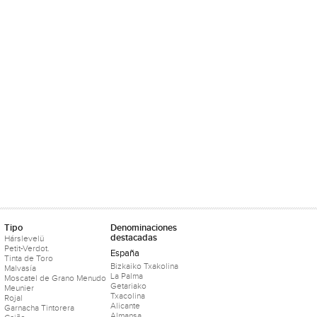
Tipo
Denominaciones
destacadas
Hárslevelü
Petit-Verdot.
España
Tinta de Toro
Bizkaiko Txakolina
Malvasía
La Palma
Moscatel de Grano Menudo
Getariako
Meunier
Txacolina
Rojal
Alicante
Garnacha Tintorera
Almansa