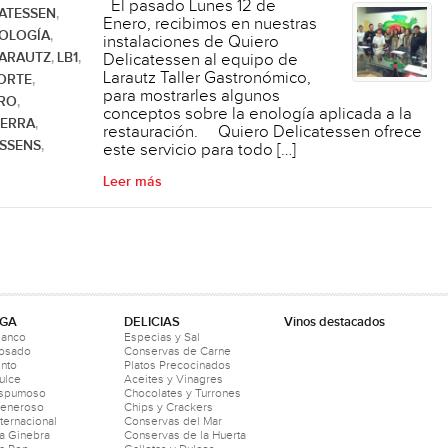
El pasado Lunes 12 de
ATESSEN
,
Enero, recibimos en nuestras
OLOGÍA
,
instalaciones de Quiero
ARAUTZ
LB1
Delicatessen al equipo de
,
,
Larautz Taller Gastronómico,
ORTE
,
para mostrarles algunos
RO
,
conceptos sobre la enología aplicada a la
IERRA
,
restauración. Quiero Delicatessen ofrece
ESSENS
,
este servicio para todo […]
Leer más
GA
DELICIAS
Vinos destacados
lanco
Especias y Sal
Rosado
Conservas de Carne
into
Platos Precocinados
ulce
Aceites y Vinagres
Espumoso
Chocolates y Turrones
Generoso
Chips y Crackers
nternacional
Conservas del Mar
a Ginebra
Conservas de la Huerta