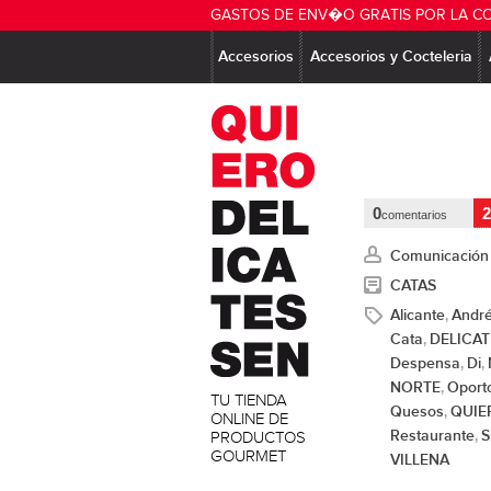
GASTOS DE ENV�O GRATIS POR LA C
Accesorios
Accesorios y Cocteleria
0
2
comentarios
Comunicación
CATAS
Alicante
Andr
,
Cata
DELICA
,
Despensa
Di
,
,
NORTE
Oport
,
TU TIENDA
Quesos
QUIE
,
ONLINE DE
Restaurante
S
PRODUCTOS
,
GOURMET
VILLENA