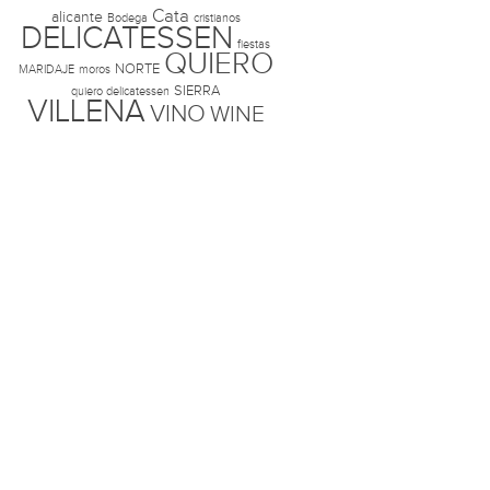
Cata
alicante
Bodega
cristianos
DELICATESSEN
fiestas
QUIERO
NORTE
MARIDAJE
moros
SIERRA
quiero delicatessen
VILLENA
VINO
WINE