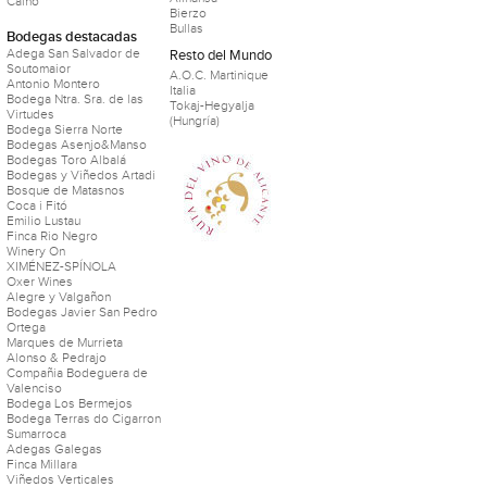
Caiño
Bierzo
Bullas
Bodegas destacadas
Adega San Salvador de
Resto del Mundo
Soutomaior
A.O.C. Martinique
Antonio Montero
Italia
Bodega Ntra. Sra. de las
Tokaj-Hegyalja
Virtudes
(Hungría)
Bodega Sierra Norte
Bodegas Asenjo&Manso
Bodegas Toro Albalá
Bodegas y Viñedos Artadi
Bosque de Matasnos
Coca i Fitó
Emilio Lustau
Finca Rio Negro
Winery On
XIMÉNEZ-SPÍNOLA
Oxer Wines
Alegre y Valgañon
Bodegas Javier San Pedro
Ortega
Marques de Murrieta
Alonso & Pedrajo
Compañia Bodeguera de
Valenciso
Bodega Los Bermejos
Bodega Terras do Cigarron
Sumarroca
Adegas Galegas
Finca Millara
Viñedos Verticales