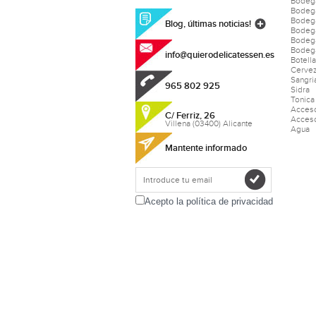
Bodeg
Bodeg
Bodeg
Blog, últimas noticias!
Bodega
Bodeg
Bodega
info@quierodelicatessen.es
Botell
Cerve
Sangri
965 802 925
Sidra
Tonica
Acceso
C/ Ferriz, 26
Acceso
Villena (03400) Alicante
Agua
Mantente informado
Acepto la política de privacidad