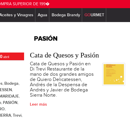
OMPRA SUPERIOR DE 199�
Aceites y Vinagres
Agua
Bodega Brandy
GO
URMET
PASIÓN
Cata de Quesos y Pasión
0
abril
Cata de Quesos y Pasión en
Di Trevi Restaurante de la
mano de dos grandes amigos
de Quiero Delicatessen,
és
Bodega
,
,
Andrés de la Despensa de
Andrés y Javier de Bodega
TESSEN
,
Sierra Norte.
MARIDAJE
,
o
PASIÓN
,
,
Leer más
RO
,
IERRA
Trevi
,
,