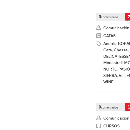
0
2
comentarios
Comunicación
CATAS
Andrés
BOBA
,
Cata
Chesse
,
,
DELICATESSE
Monastrell
MO
,
NORTE
PASI
,
SIERRA
VILLE
,
WINE
0
1
comentarios
Comunicación
CURSOS