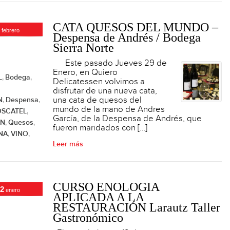
CATA QUESOS DEL MUNDO –
febrero
Despensa de Andrés / Bodega
Sierra Norte
Este pasado Jueves 29 de
Enero, en Quiero
L
Bodega
,
,
Delicatessen volvimos a
disfrutar de una nueva cata,
una cata de quesos del
N
Despensa
,
,
mundo de la mano de Andres
SCATEL
,
García, de la Despensa de Andrés, que
ÓN
Quesos
,
,
fueron maridados con […]
NA
VINO
,
,
Leer más
CURSO ENOLOGÍA
2
enero
APLICADA A LA
RESTAURACIÓN Larautz Taller
Gastronómico