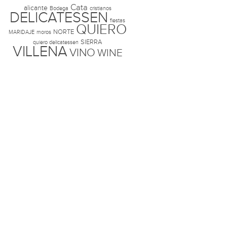
Cata
alicante
Bodega
cristianos
DELICATESSEN
fiestas
QUIERO
NORTE
MARIDAJE
moros
SIERRA
quiero delicatessen
VILLENA
VINO
WINE