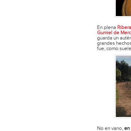
En plena
Riber
Gumiel de Mer
guarda un autén
grandes hechos 
fue, como suele 
No en vano,
en