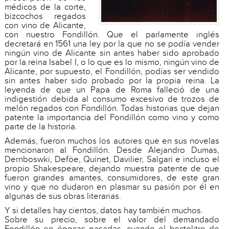
médicos de la corte,
bizcochos regados
con vino de Alicante,
con nuestro Fondillón. Que el parlamente inglés
decretará en 1561 una ley por la que no se podía vender
ningún vino de Alicante sin antes haber sido aprobado
por la reina Isabel I, o lo que es lo mismo, ningún vino de
Alicante, por supuesto, el Fondillón, podías ser vendido
sin antes haber sido probado por la propia reina. La
leyenda de que un Papa de Roma falleció de una
indigestión debida al consumo excesivo de trozos de
melón regados con Fondillón. Todas historias que dejan
patente la importancia del Fondillón como vino y como
parte de la historia.
Además, fueron muchos los autores que en sus novelas
mencionaron al Fondillón. Desde Alejandro Dumas,
Dernboswki, Deföe, Quinet, Davilier, Salgari e incluso el
propio Shakespeare, dejando muestra patente de que
fueron grandes amantes, consumidores, de este gran
vino y que no dudaron en plasmar su pasión por él en
algunas de sus obras literarias.
Y si detalles hay cientos, datos hay también muchos.
Sobre su precio, sobre el valor del demandado
Fondillón en épocas pasadas, cuando el hectolitro de