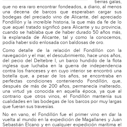
tierras galas,
que no era raro encontrar fondeados, a diario, al menos
una decena de barcos que esperaban cargar sus
bodegas del preciado vino de Alicante, del apreciado
Fondillón y la increíble historia, la que más da fe de lo
que aquel tratado significó para Alicante y su provincia,
cuando se hablaba que de haber durado 50 años más,
la explanada de Alicante, tal y como la conocemos,
podía haber sido enlosada con baldosas de oro.
Como detalle de la relación del Fondillón con la
navegación y el mar, el descubrimiento, hace unos años,
del pecio del Deltebre I, un barco hundido de la flota
inglesa que luchaba en la guerra de independencia
contra los franceses y en cuyo interior se encontró una
botella que, a pesar de los años, se encontraba en
perfectas condiciones conteniendo Fondillón, que,
después de más de 200 años, permanecía inalterado,
una virtud ya conocida en aquella época, ya que al
contrario que otros vinos, el Fondillón mantenía sus
cualidades en las bodegas de los barcos por muy largas
que fueran sus travesías.
No en vano, el Fondillón fue el primer vino en dar la
vuelta al mundo en la expedición de Magallanes y Juan
Sebastián Elcano y en cualquier expedición marítima el