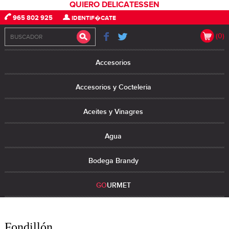
QUIERO DELICATESSEN
965 802 925
IDENTIF�CATE
(0)
Accesorios
Accesorios y Cocteleria
Aceites y Vinagres
Agua
Bodega Brandy
GO
URMET
Fondillón