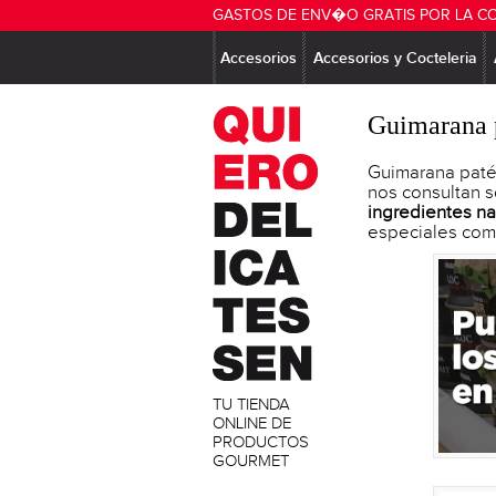
GASTOS DE ENV�O GRATIS POR LA C
Accesorios
Accesorios y Cocteleria
Guimarana 
Guimarana patés
nos consultan 
ingredientes na
especiales com
TU TIENDA
ONLINE DE
PRODUCTOS
GOURMET