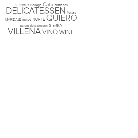
Cata
alicante
Bodega
cristianos
DELICATESSEN
fiestas
QUIERO
NORTE
MARIDAJE
moros
SIERRA
quiero delicatessen
VILLENA
VINO
WINE