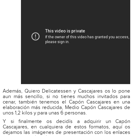
Además, Quiero Delicatessen y Cascajares os lo pone
aun más sencillo, si no tienes muchos invitados para
cenar, también tenemos el Capón Cascajares en una
elaboración más reducida, Medio Capón Cascajares de
unos 1,2 kilos y para unas 6 personas.
Y si finalmente os decidís a adquirir un Capón
Cascajares, en cualquiera de estos formatos, aquí os
dejamos las imágenes de presentación con los enlaces