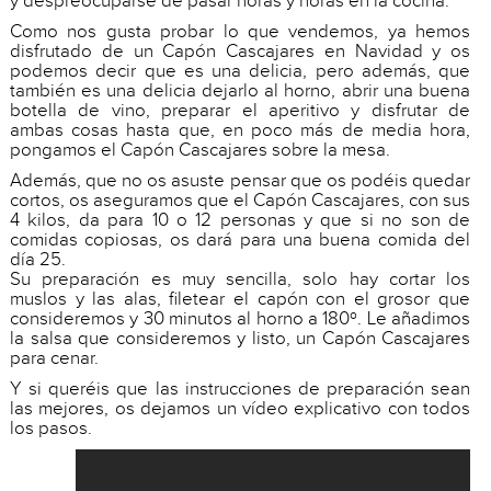
y despreocuparse de pasar horas y horas en la cocina.
Como nos gusta probar lo que vendemos, ya hemos
disfrutado de un Capón Cascajares en Navidad y os
podemos decir que es una delicia, pero además, que
también es una delicia dejarlo al horno, abrir una buena
botella de vino, preparar el aperitivo y disfrutar de
ambas cosas hasta que, en poco más de media hora,
pongamos el Capón Cascajares sobre la mesa.
Además, que no os asuste pensar que os podéis quedar
cortos, os aseguramos que el Capón Cascajares, con sus
4 kilos, da para 10 o 12 personas y que si no son de
comidas copiosas, os dará para una buena comida del
día 25.
Su preparación es muy sencilla, solo hay cortar los
muslos y las alas, filetear el capón con el grosor que
consideremos y 30 minutos al horno a 180º. Le añadimos
la salsa que consideremos y listo, un Capón Cascajares
para cenar.
Y si queréis que las instrucciones de preparación sean
las mejores, os dejamos un vídeo explicativo con todos
los pasos.