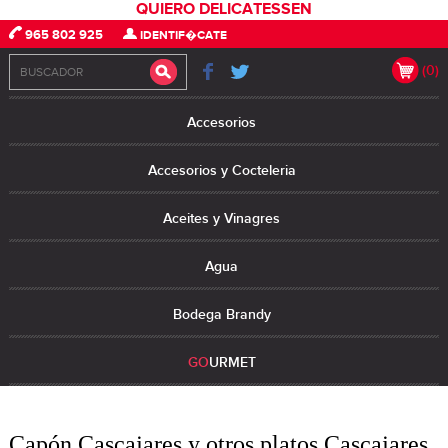
QUIERO DELICATESSEN
965 802 925
IDENTIF�CATE
(0)
Accesorios
Accesorios y Cocteleria
Aceites y Vinagres
Agua
Bodega Brandy
GO
URMET
Capón Cascajares y otros platos Cascajares