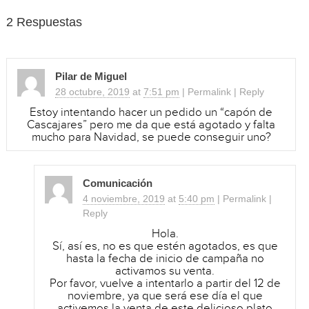
2 Respuestas
Pilar de Miguel
28 octubre, 2019
at
7:51 pm
|
Permalink
|
Reply
Estoy intentando hacer un pedido un “capón de
Cascajares” pero me da que está agotado y falta
mucho para Navidad, se puede conseguir uno?
Comunicación
4 noviembre, 2019
at
5:40 pm
|
Permalink
|
Reply
Hola.
Sí, así es, no es que estén agotados, es que
hasta la fecha de inicio de campaña no
activamos su venta.
Por favor, vuelve a intentarlo a partir del 12 de
noviembre, ya que será ese día el que
activemos la venta de este delicioso plato