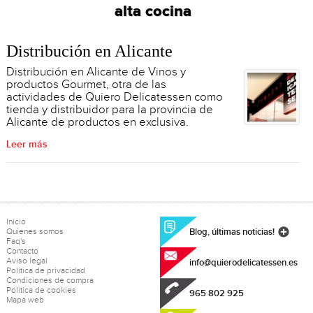
alta cocina
Distribución en Alicante
Distribución en Alicante de Vinos y
productos Gourmet, otra de las
actividades de Quiero Delicatessen como
tienda y distribuidor para la provincia de
Alicante de productos en exclusiva.
Leer más
Inicio
Quienes somos
Blog, últimas noticias!
Faq's
Contacto
Aviso legal
info@quierodelicatessen.es
Política de privacidad
Condiciones de compra
Política de cookies
965 802 925
Mapa web